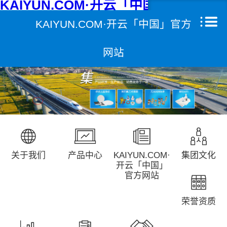
KAIYUN.COM·开云「中国」官方网站
KAIYUN.COM·开云「中国」官方
KAIYUN.COM·开
云「中国」官方网
网站
站
关于我们
产品中心
远征研发中心
创新能力
关于我们
产品中心
KAIYUN.COM·
集团文化
开云「中国」
官方网站
集团文化
荣誉资质
荣誉资质