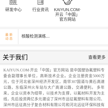
新闻动态
研发中心
行业资讯
KAIYUN.COM·
KAIYUN.COM·开
开云「中国」
官方网站
云「中国」官方网
站
最 新
核酸检测演练...
KAIYUN.COM·开
动 态
云「中国」官方网
国庆升旗仪式...
站
关于我们
查看更多
省发改委领导来我公司调研走访...
KAIYUN.COM·开云「中国」官方网站 是中国塑协氟塑料专
委会副理事长单位，高新技术企业。企业注册资金5000万
交通运输行业标准《桥梁支座用高分子材料
元，位于河北省深州经济开发区，南邻307国道与黄石高速
公路，东临深州火车站与大广高速公路，交通便利。 多年
来，企业以资本为纽带，以技术为支撑，以氟材料开发为主
滑板》 送审稿审查会在京召开...
线，先后投资两亿多元建设了深州市远征氟塑料有限公司、
深州市远征高分子复合材料有限公司和河北远征环保科技有