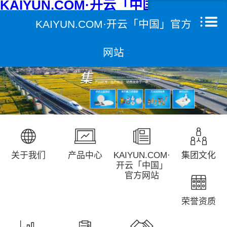
KAIYUN.COM·开云「中国」官方网站
KAIYUN.COM·开云「中国」官方
KAIYUN.COM·开
云「中国」官方网
网站
站
关于我们
产品中心
远征研发中心
创新能力
关于我们
产品中心
KAIYUN.COM·
集团文化
开云「中国」
官方网站
集团文化
荣誉资质
荣誉资质