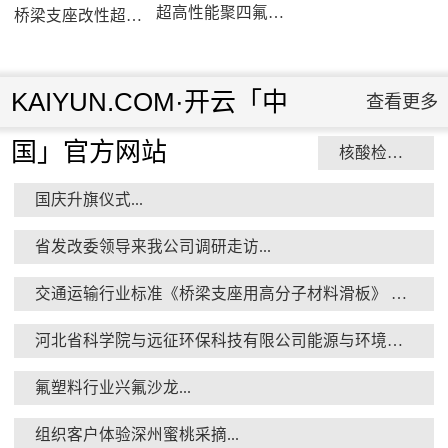
超高性能聚四氟乙烯滑板
桥梁支座改性超高分子量聚乙烯滑板
KAIYUN.COM·开云「中
查看更多
国」官方网站
核酸检测演练...
国庆升旗仪式...
省发改委领导来我公司调研走访...
交通运输行业标准《桥梁支座用高分子材料滑板》 送审稿审查会在京召开...
河北省科学院与远征环保科技有限公司能源与环境新材料成果转化基地签约暨揭牌仪式...
氟塑料行业兴氟沙龙...
组织客户体验深州蜜桃采摘...