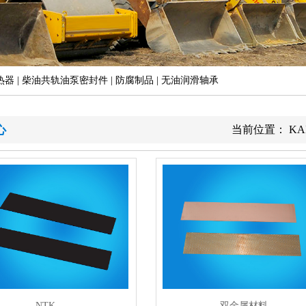
热器 | 柴油共轨油泵密封件 | 防腐制品 | 无油润滑轴承
心
当前位置：
K
NTK
双金属材料