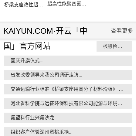
超高性能聚四氟乙烯滑板
桥梁支座改性超高分子量聚乙烯滑板
KAIYUN.COM·开云「中
查看更多
国」官方网站
核酸检测演练...
国庆升旗仪式...
省发改委领导来我公司调研走访...
交通运输行业标准《桥梁支座用高分子材料滑板》 送审稿审查会在京召开...
河北省科学院与远征环保科技有限公司能源与环境新材料成果转化基地签约暨揭牌仪式...
氟塑料行业兴氟沙龙...
组织客户体验深州蜜桃采摘...