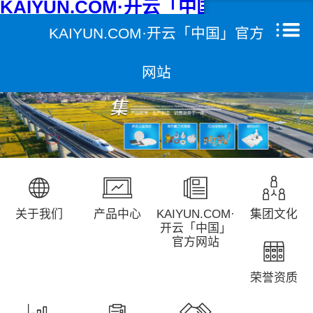
KAIYUN.COM·开云「中国」官方网站
KAIYUN.COM·开云「中国」官方
KAIYUN.COM·开
云「中国」官方网
网站
站
关于我们
产品中心
远征研发中心
创新能力
关于我们
产品中心
KAIYUN.COM·
集团文化
开云「中国」
官方网站
集团文化
荣誉资质
荣誉资质