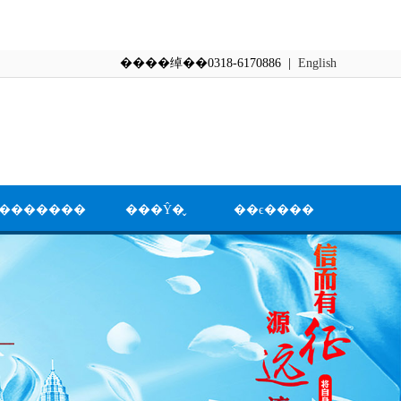
����绰��0318-6170886 |
English
�������
���Ŷ�̬
��ϵ����