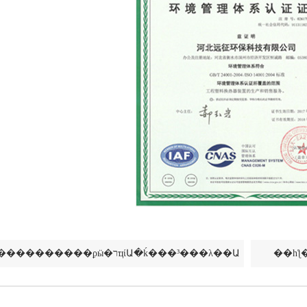
��һƪ�����������ϼӹ�רҵίԱ�ḱ���³���λ��Ա
��һ