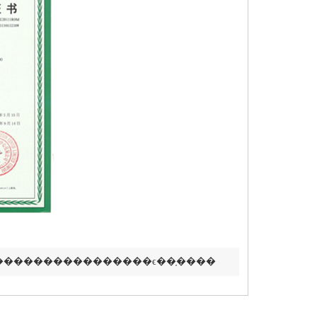
ƪ����������������ϵ��֤����