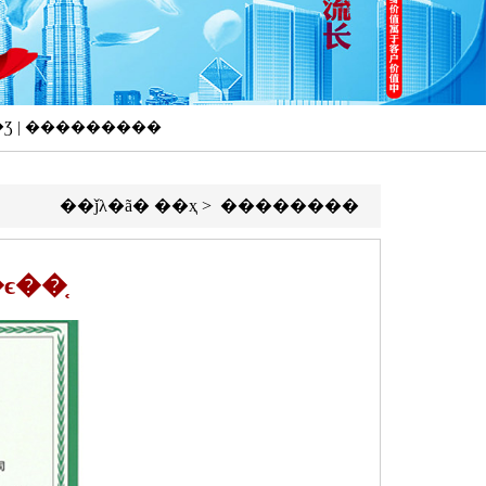
��Ʒ | ���������
��ǰλ�ã�
��ҳ
>
��������
��֤