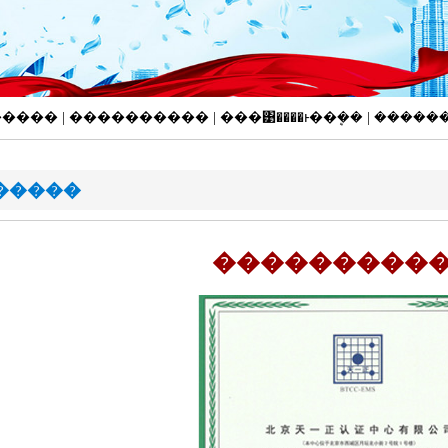
�Ƚ����� | ���������� | ���͹����ͱ��ܷ�� | ����
�����
����������ϵ